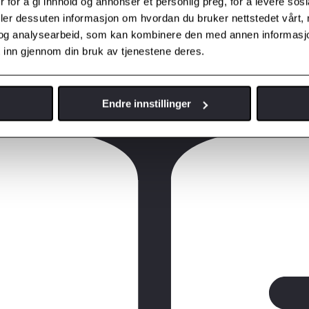
 for å gi innhold og annonser et personlig preg, for å levere sos
deler dessuten informasjon om hvordan du bruker nettstedet vårt,
og analysearbeid, som kan kombinere den med annen informasjon d
 inn gjennom din bruk av tjenestene deres.
Endre innstillinger