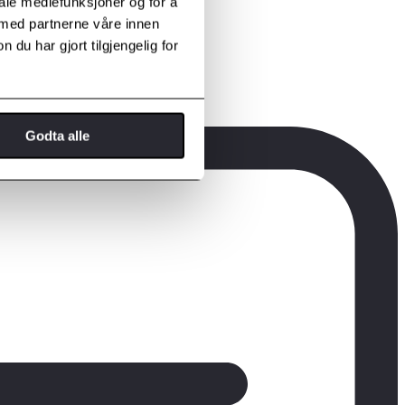
iale mediefunksjoner og for å
 med partnerne våre innen
u har gjort tilgjengelig for
Godta alle