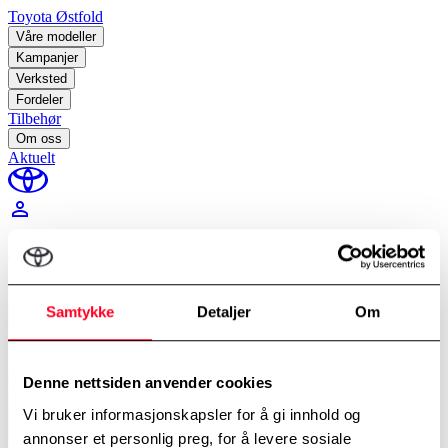
Toyota Østfold
Våre modeller
Kampanjer
Verksted
Fordeler
Tilbehør
Om oss
Aktuelt
perm_identity
Min Toyota
Hjem
/
Billån
Samtykke
Detaljer
Om
Denne nettsiden anvender cookies
Vi bruker informasjonskapsler for å gi innhold og
annonser et personlig preg, for å levere sosiale