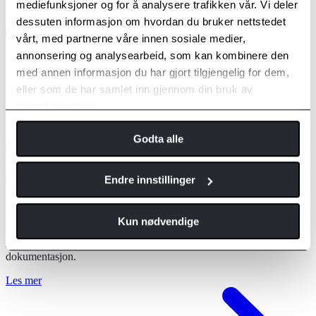
mediefunksjoner og for å analysere trafikken vår. Vi deler
dessuten informasjon om hvordan du bruker nettstedet
vårt, med partnerne våre innen sosiale medier,
annonsering og analysearbeid, som kan kombinere den
med annen informasjon du har gjort tilgjengelig for dem,
eller som de har samlet inn gjennom din bruk av
tjenestene deres.
Godta alle
Toyota Profflading
Endre innstillinger
Toyota Profflading gir bedrifter full oversikt og kontroll over
ladeutgiftene for hele bilflåten. Tjenesten samler kostnadene for
både offentlig lading og hjemmelading på én samlet faktura, noe
som forenkler administrasjonen betydelig. I tillegg sørger løsningen
Kun nødvendige
for at ansatte som lader hjemme, automatisk får refusjon for
strømforbruket – uten behov for manuell innsending av
dokumentasjon.
Les mer