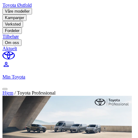
Toyota Østfold
Våre modeller
Kampanjer
Verksted
Fordeler
Tilbehør
Om oss
Aktuelt
perm_identity
Min Toyota
Hjem
/
Toyota Professional