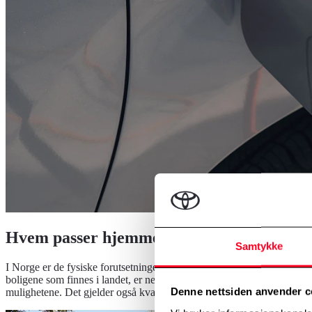
Hvem passer hjemmelading for?
Samtykke
I Norge er de fysiske forutsetningene for hjemmelading til stede for de
boligene som finnes i landet, er nesten 1,2 millioner eneboliger. For d
Denne nettsiden anvender c
mulighetene. Det gjelder også kvartalsbebyggelse i byer og tettsteder.