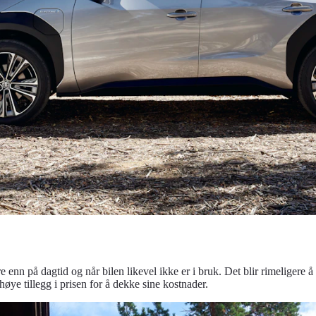
nn på dagtid og når bilen likevel ikke er i bruk. Det blir rimeligere å 
høye tillegg i prisen for å dekke sine kostnader.