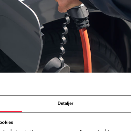
Detaljer
 fleste. Alle som har egen bolig med biloppstillingsplass, carport eller g
e resterende 25%; rekkehus, korsdelte boliger, leilighetsbygg og blokker i
ookies