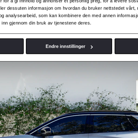
 for å gi innhold og annonser et personlig preg, for å levere sos
deler dessuten informasjon om hvordan du bruker nettstedet vårt,
og analysearbeid, som kan kombinere den med annen informasjon d
 inn gjennom din bruk av tjenestene deres.
Endre innstillinger