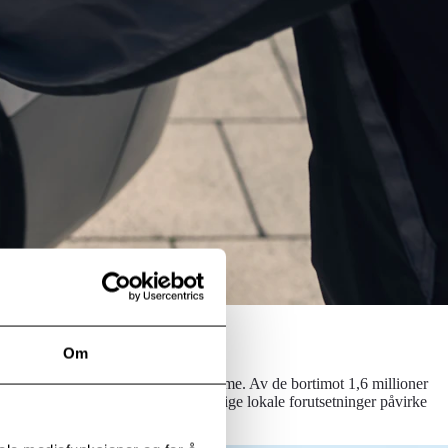
Om
arasje vil ha mulighet til å lade hjemme. Av de bortimot 1,6 millioner
 sameier og borettslag, vil forskjellige lokale forutsetninger påvirke