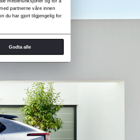
iale mediefunksjoner og for å
 med partnerne våre innen
u har gjort tilgjengelig for
Godta alle