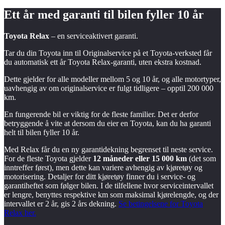
Ett år med garanti til bilen fyller
10 år
Toyota Relax
– en serviceaktivert garanti.
Tar du din Toyota inn til Originalservice på et Toyota-verksted får
du automatisk ett år Toyota Relax-garanti, uten ekstra kostnad.
Dette gjelder for alle modeller mellom 5 og 10 år, og alle motortyper,
uavhengig av om originalservice er fulgt tidligere – opptil 200 000
km.
En fungerende bil er viktig for de fleste familier. Det er derfor
betryggende å vite at dersom du eier en Toyota, kan du ha garanti
helt til bilen fyller 10 år.
Med Relax får du en ny garantidekning begrenset til neste service.
For de fleste Toyota gjelder
12 måneder eller 15 000 km
(det som
inntreffer først), men dette kan variere avhengig av kjøretøy og
motorisering. Detaljer for ditt kjøretøy finner du i service- og
garantiheftet som følger bilen. I de tilfellene hvor serviceintervallet
er lengre, benyttes respektive km som maksimal kjørelengde, og der
intervallet er 2 år, gis 2 års dekning.
Se betingelsene for Toyota
Relax her.