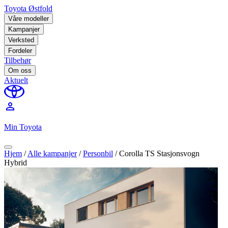
Toyota Østfold
Våre modeller
Kampanjer
Verksted
Fordeler
Tilbehør
Om oss
Aktuelt
perm_identity
Min Toyota
Hjem
/
Alle kampanjer
/
Personbil
/
Corolla TS Stasjonsvogn
Hybrid