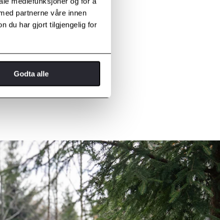
iale mediefunksjoner og for å
 med partnerne våre innen
u har gjort tilgjengelig for
Godta alle