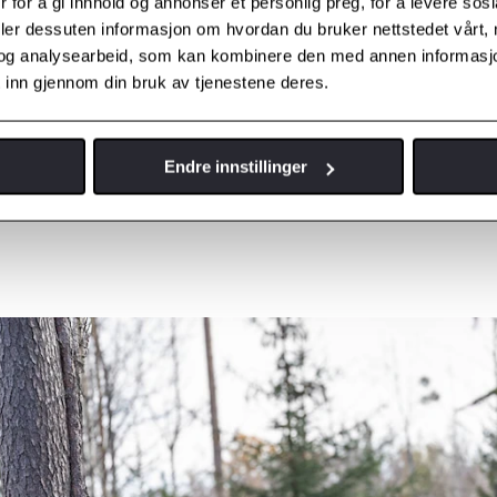
 for å gi innhold og annonser et personlig preg, for å levere sos
deler dessuten informasjon om hvordan du bruker nettstedet vårt,
og analysearbeid, som kan kombinere den med annen informasjon d
 inn gjennom din bruk av tjenestene deres.
Endre innstillinger