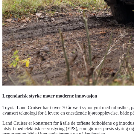
Legendarisk styrke møter moderne innovasjon
Toyota Land Cruiser har i over 70 år vært synonymt med robusthet, 
avansert teknologi for å levere en enestående kjøreopplevelse, både på
Land Cruiser er konstruert for å tåle de tøffeste forholdene og intro
utstyrt med elektrisk servostyring (EPS), som gir mer presis styring og 
manøvrering både i krevende terreng og på landeveien.