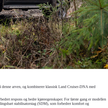
 på denne arven, og kombinerer klassisk Land Cruiser-DNA med
orbedret respons og bedre kjøreegenskaper. For første gang er modellen
koblingsbart stabilisatorstag (SDM), som forbedrer komfort og