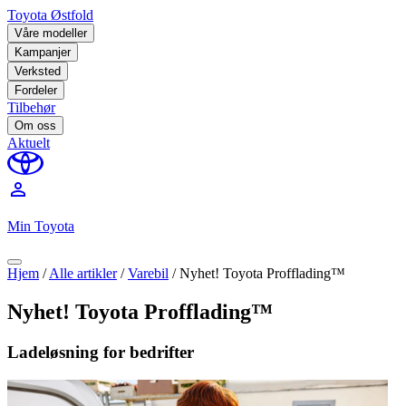
Toyota Østfold
Våre modeller
Kampanjer
Verksted
Fordeler
Tilbehør
Om oss
Aktuelt
perm_identity
Min Toyota
Hjem
/
Alle artikler
/
Varebil
/
Nyhet! Toyota Profflading™
Nyhet! Toyota Profflading™
Ladeløsning for bedrifter