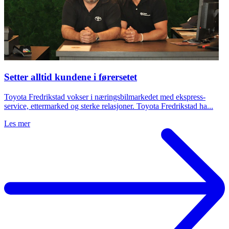
Setter alltid kundene i førersetet
Toyota Fredrikstad vokser i næringsbilmarkedet med ekspress-
service, ettermarked og sterke relasjoner. Toyota Fredrikstad ha...
Les mer