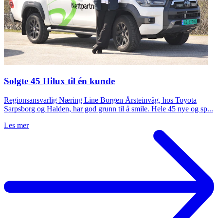
Solgte 45 Hilux til én kunde
Regionsansvarlig Næring Line Borgen Årsteinvåg, hos Toyota
Sarpsborg og Halden, har god grunn til å smile. Hele 45 nye og sp...
Les mer