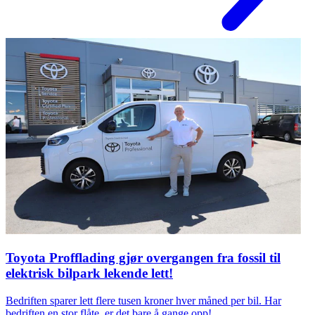
Toyota Profflading gjør overgangen fra fossil til
elektrisk bilpark lekende lett!
Bedriften sparer lett flere tusen kroner hver måned per bil. Har
bedriften en stor flåte, er det bare å gange opp!