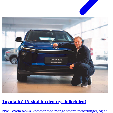
Toyota bZ4X skal bli den nye folkebilen!
Nye Toyota bZ4X kommer med mange smarte forbedringer, og er