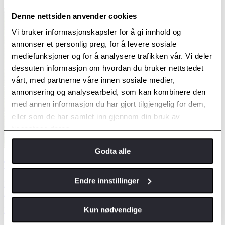
Denne nettsiden anvender cookies
Vi bruker informasjonskapsler for å gi innhold og
annonser et personlig preg, for å levere sosiale
mediefunksjoner og for å analysere trafikken vår. Vi deler
dessuten informasjon om hvordan du bruker nettstedet
vårt, med partnerne våre innen sosiale medier,
annonsering og analysearbeid, som kan kombinere den
med annen informasjon du har gjort tilgjengelig for dem,
eller som de har samlet inn gjennom din bruk av
tjenestene deres.
Godta alle
Toyota er Norges mest solgte bilmerke i oktober
Endre innstillinger
Ferske tall fra OFV viser at Toyota topper statistikken over
nyregistrerte person- og varebiler i oktober.
Kun nødvendige
Les mer