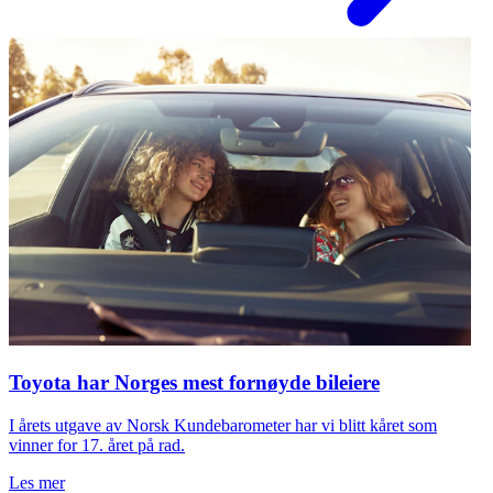
Toyota har Norges mest fornøyde bileiere
I årets utgave av Norsk Kundebarometer har vi blitt kåret som
vinner for 17. året på rad.
Les mer