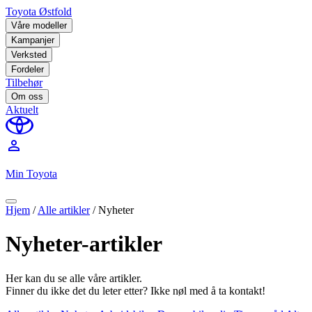
Toyota Østfold
Våre modeller
Kampanjer
Verksted
Fordeler
Tilbehør
Om oss
Aktuelt
perm_identity
Min Toyota
Hjem
/
Alle artikler
/
Nyheter
Nyheter-artikler
Her kan du se alle våre artikler.
Finner du ikke det du leter etter? Ikke nøl med å ta kontakt!