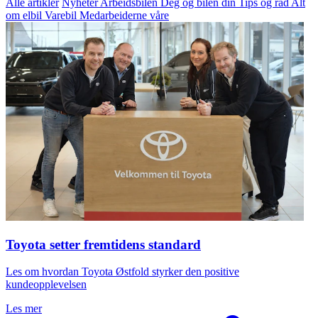
Alle artikler
Nyheter
Arbeidsbilen
Deg og bilen din
Tips og råd
Alt
om elbil
Varebil
Medarbeiderne våre
Toyota setter fremtidens standard
Les om hvordan Toyota Østfold styrker den positive
kundeopplevelsen
Les mer